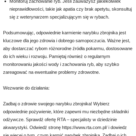
Monitoruj zachowanie ryb. Jeśli zauważysz jakiekolwiek
nieprawidłowości, takie jak apatia czy brak apetytu, skonsultuj
się z weterynarzem specjalizującym się w rybach.
Podsumowując, odpowiednie karmienie narybku zbrojnika jest
kluczowe dla jego zdrowia i dobrego samopoczucia. Ważne jest,
aby dostarczać rybom różnorodne źródła pokarmu, dostosowane
do ich wieku i rozwoju. Pamiętaj również o regularnym
monitorowaniu jakości wody i zachowania ryb, aby szybko
zareagować na ewentualne problemy zdrowotne.
Wezwanie do działania:
Zadbaj o zdrowie swojego narybku zbrojnika! Wybierz
odpowiednie pożywienie, które zapewni mu niezbędne składniki
odżywcze. Sprawdź ofertę RTA – specjalisty w dziedzinie
akwarystyki. Odwiedź stronę https://www.rta.com.pl/ i dowiedz
się więcej o tym, czym karmić narybek zbrojnika. Zadbaj o ich