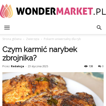
WonderMarket.pl
Strona główna
Zwierzęta
Pokarm uniwersalny dla ryb
Czym karmić narybek
zbrojnika?
Przez
Redakcja
-
23 stycznia 2025
138
0