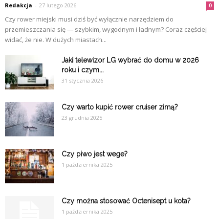
Redakcja
-
27 lutego 2026
0
Czy rower miejski musi dziś być wyłącznie narzędziem do
przemieszczania się — szybkim, wygodnym i ładnym? Coraz częściej
widać, że nie. W dużych miastach...
Jaki telewizor LG wybrać do domu w 2026
roku i czym...
31 stycznia 2026
Czy warto kupić rower cruiser zimą?
23 grudnia 2025
Czy piwo jest wege?
1 października 2025
Czy można stosować Octenisept u kota?
1 października 2025