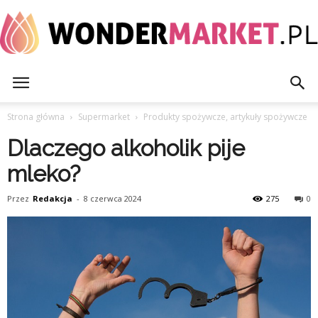
WonderMarket.pl
Strona główna
Supermarket
Produkty spożywcze, artykuły spożywcze
Dlaczego alkoholik pije
mleko?
Przez
Redakcja
-
8 czerwca 2024
275
0