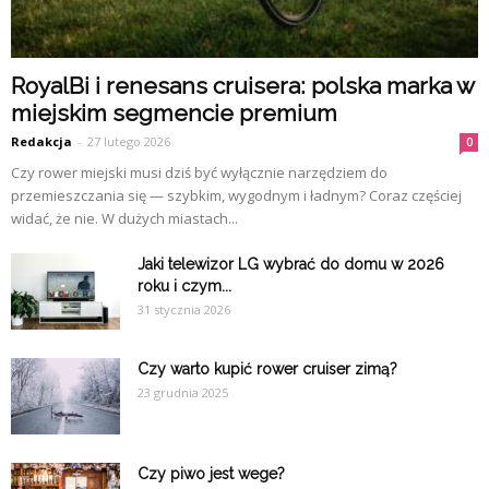
RoyalBi i renesans cruisera: polska marka w
miejskim segmencie premium
Redakcja
-
27 lutego 2026
0
Czy rower miejski musi dziś być wyłącznie narzędziem do
przemieszczania się — szybkim, wygodnym i ładnym? Coraz częściej
widać, że nie. W dużych miastach...
Jaki telewizor LG wybrać do domu w 2026
roku i czym...
31 stycznia 2026
Czy warto kupić rower cruiser zimą?
23 grudnia 2025
Czy piwo jest wege?